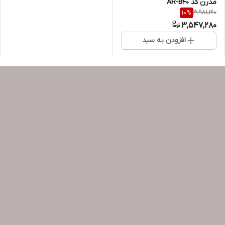
مدرن کد AR-B40
3,981,120
10
%
3,547,280
افزودن به سبد