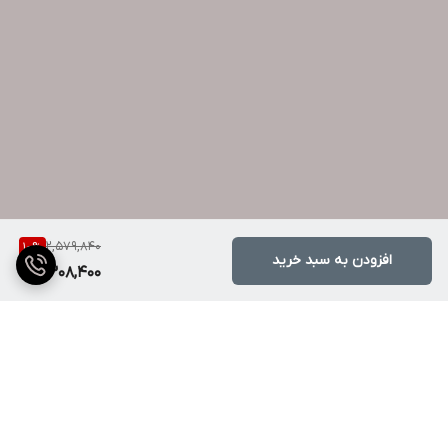
2,579,840
10
%
افزودن به سبد خرید
2,308,400