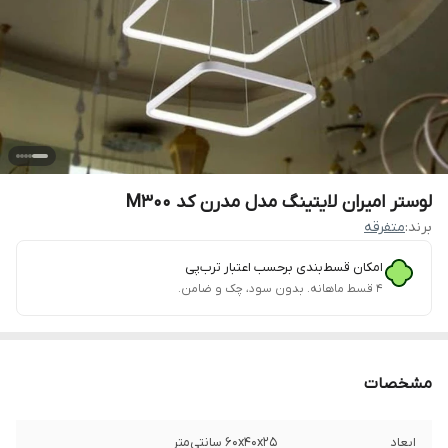
لوستر امیران لایتینگ مدل مدرن کد M300
برند:
متفرقه
امکان قسط‌بندی برحسب اعتبار ترب‌پی
۴ قسط ماهانه. بدون سود، چک و ضامن.
مشخصات
ابعاد
60x40x25 سانتی‌متر