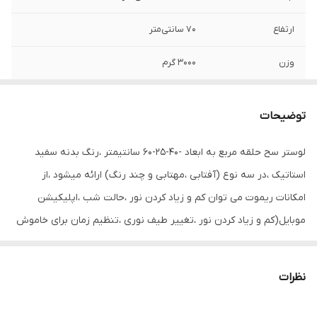
ارتفاع
70 سانتی‌متر
وزن
3000 گرم
توان
100 وات
توضیحات
تعداد سرپیچ
3 عدد
لامپ/LED
لوستر سح حلقه مربع به ابعاد -40-25-60 سانتیمتر ،رنگ بدنه سفید
استاتیک ،در سه نوع (آفتابی ،مهتابی و چند رنگ) ارائه میشود ،از
میزان نوردهی
2500 لومن
امکانات ریموت می توان کم و زیاد کردن نور ،حالت شب ،اپلیکیشن
جنس بدنه
آلومینیوم
موبایل(کم و زیاد کردن نور ،تغییر طیف نوری ،تنظیم زمان برای خاموش
یا روشن شدن ) ارائه میشود
امکانات تعویض
قابلیت تعویض لامپ/ LED
نظرات
اقلام همراه محصول
بست، پیچ رولپلاک جهت نصب و ریموت کنترل
رنگ
چند رنگ