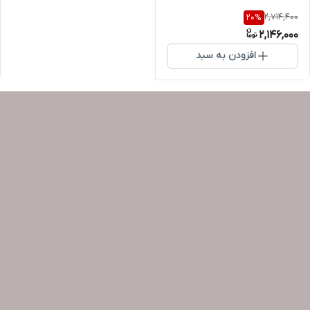
2,714,400
20
%
2,146,000
افزودن به سبد