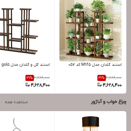
استند گلدان مدل Mtf5 کد 057
استند گل و گلدان مدل gol5
6,786,000
6,786,000
31
%
31
%
4,628,400
4,628,400
چراغ خواب و آباژور
مشاهده همه