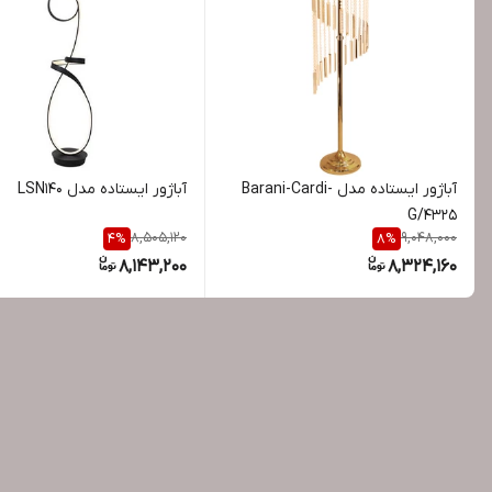
آباژور ایستاده مدل Barani-Cardi-
آباژور ایستاده مدل LSN140
G/4325
8,505,120
9,048,000
4
%
8
%
8,143,200
8,324,160