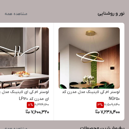
نور و روشنایی
مشاهده همه
لوستر ام کی لایتینگ مدل مدرن کد
لوستر ام کی ای لایتینگ مدل پ
NG250
ای مدرن کد LP120
8,324,160
7,509,840
8
%
3
%
7,600,320
7,238,400
پرفروش‌ترین محصولات
مشاهده همه