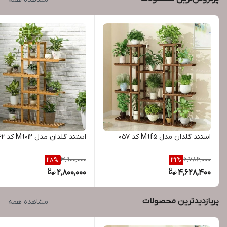
استند گلدان مدل Mtf5 کد 057
استند گلدان مدل Mt012 کد 062
3,900,000
6,786,000
28
%
31
%
2,800,000
4,628,400
پربازدیدترین محصولات
مشاهده همه