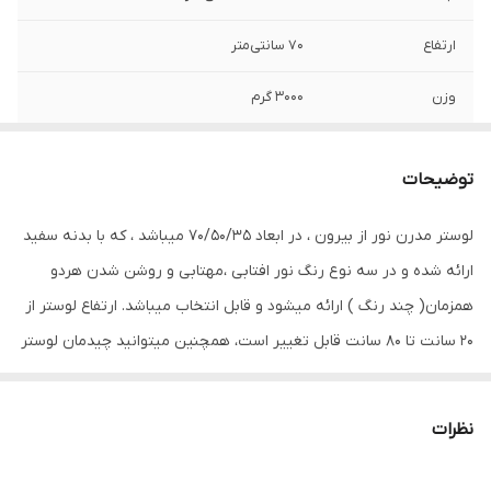
ارتفاع
70 سانتی‌متر
وزن
3000 گرم
توان
80 وات
توضیحات
تعداد سرپیچ
3 عدد
لامپ/LED
لوستر مدرن نور از بیرون ، در ابعاد 70/50/35 میباشد ، که با بدنه سفید
ارائه شده و در سه نوع رنگ نور افتابی ،مهتابی و روشن شدن هردو
میزان نوردهی
2400 لومن
همزمان( چند رنگ ) ارائه میشود و قابل انتخاب میباشد. ارتفاع لوستر از
جنس بدنه
آلومینیوم
20 سانت تا 80 سانت قابل تغییر است، همچنین میتوانید چیدمان لوستر
را از ، به طبقاتی ویا کهکشانی تغییر دهید . با ریموت و اپلیکیشن موبایل
امکانات تعویض
قابلیت تعویض لامپ/ LED
میتوانید نور لوستر را کم وزیاد، و خاموش و روشن ، و یا به حالت شب
نظرات
اقلام همراه چراغ
ریموت
تغییر بدهید .
تزئینی