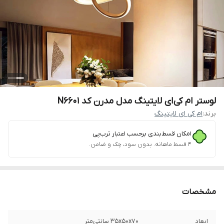
لوستر ام کی ای لایتینگ مدل مدرن کد N6601
برند:
ام کی ای لایتینگ
امکان قسط‌بندی برحسب اعتبار ترب‌پی
۴ قسط ماهانه. بدون سود، چک و ضامن.
مشخصات
ابعاد
35x50x70 سانتی‌متر