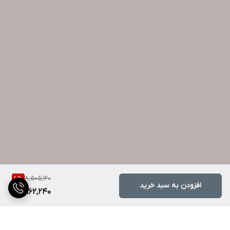
8,505,120
6
%
افزودن به سبد خرید
7,962,240