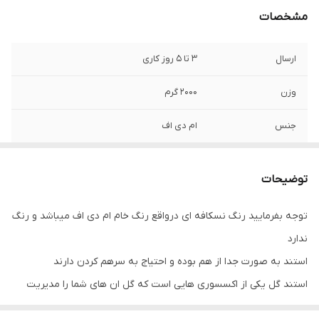
مشخصات
ارسال
3 تا 5 روز کاری
وزن
2000 گرم
جنس
ام دی اف
امکانات ظاهری
تا شدن
توضیحات
ابعاد
30x25x50 سانتی‌متر
توجه بفرمایید رنگ نسکافه ای درواقع رنگ خام ام دی اف میباشد و رنگ
ندارد
استند به صورت جدا از هم بوده و احتیاج به سرهم کردن دارند
استند گل یکی از اکسسوری هایی است که گل ان های شما را مدیریت
می کند. با توجه به اینکه وجود وسایل دکوراتیو چوبی در منزل باعث