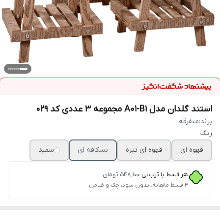
استند گلدان مدل A01-B1 مجموعه 3 عددی کد 029
برند:
متفرقه
رنگ
قهوه ای
قهوه ای تیره
نسکافه ای
سفید
هر قسط با ترب‌پی:
۵۴۸٬۱۰۰
تومان
۴ قسط ماهانه. بدون سود، چک و ضامن.