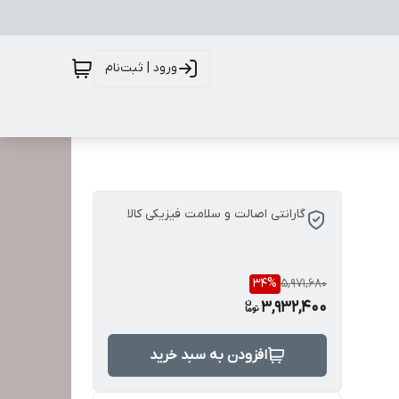
ورود | ثبت‌نام
گارانتی اصالت و سلامت فیزیکی کالا
34
%
5,971,680
3,932,400
افزودن به سبد خرید