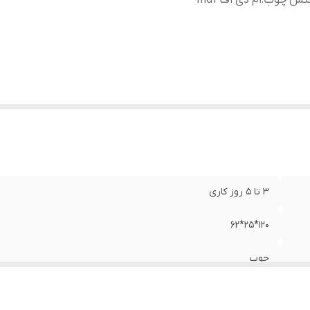
نس چوب
:
ام دی اف mdf
3 تا 5 روز کاری
120*25*62
چوب
ام دی اف mdf