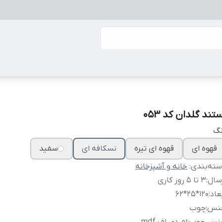
تند گلدان کد 053
نگ
قهوه ای
قهوه ای تیره
نسکافه ای
سفید
ته‌بندی
:
خانه و آشپزخانه
سال
:
3 تا 5 روز کاری
عاد
:
120*25*62
نس
:
چوب