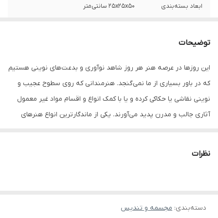
ابعاد بسته‌بندی
25x25x50 سانتی‌متر
وزن بسته‌بندی
1500 گرم
توضیحات
ابعاد
17x17x41 سانتی‌متر
این روزها در عرصه هنر هر روز شاهد نوآوری و بدعت‌های نوینی هستیم
که در باور بسیاری از ما نمی‌گنجد. هنرمندانی که روی سطوح عجیب و
نوینی نقاشی یا حکاکی کرده و یا با کمک انواع و اقسام مواد غیر معمول
آثاری جالب و مدرن پدید می‌آورند. یکی از ماندگارترین انواع هنرهای
تجسمی، مجسمه است که نقش بسیار پر اهمیتی در تکامل و رشد
فرهنگ جهانیان ایفا می کند. استفاده از انواع مجسمه‌های پلی‌استر و ...
نظرات
در بین مردم بسیار رایج و پرطرفدار است و جلوه و نمای دیگری به فضا
می‌دهد. زیرا مجسمه‌ یا تندیس یکی از اجزای ضروری در دکوراسیون
محسوب می‌شود. رشد تکنولوژی و صنعت در پیشرفت مجسمه سازی
دسته‌بندی
:
مجسمه و تندیس
عصر حاضر اهمیت بسیاری دکوراسیون و معماری در مجسمه سازی و