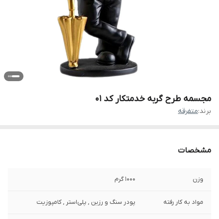
مجسمه طرح گربه خدمتکار کد 01
برند:
متفرقه
مشخصات
وزن
1000 گرم
مواد به کار رفته
پودر سنگ و رزین , پلی‌استر , کامپوزیت