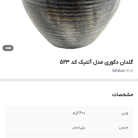
گلدان دکوری مدل آنتیک کد 523
برند:
متفرقه
مشخصات
وزن
400 گرم
جنس
پلی‌استر