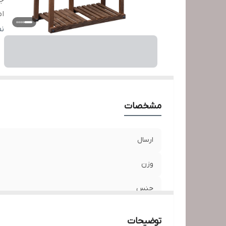
ج
ام
اب
ن
مشخصات
ارسال
وزن
جنس
امکانات ظاهری
توضیحات