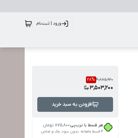
ورود | ثبت‌نام
28
%
4,885,920
3,503,200
افزودن به سبد خرید
هر قسط با ترب‌پی:
۸۷۵٬۸۰۰
تومان
۴ قسط ماهانه. بدون سود، چک و ضامن.