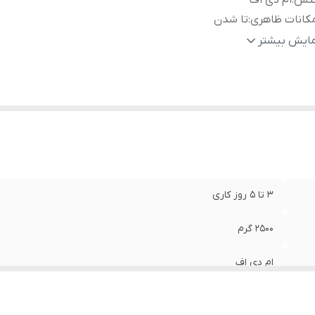
نس
:
ام دی اف
کانات ظاهری
:
تا شدن
عاد
:
60x25x90 سانتی‌متر
مایش بیشتر
3 تا 5 روز کاری
2500 گرم
ام دی اف
تا شدن