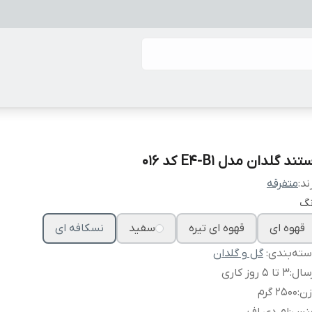
تند گلدان مدل E4-B1 کد 016
ند:
متفرقه
نگ
قهوه ای
قهوه ای تیره
سفید
نسکافه ای
ته‌بندی
:
گل و گلدان
سال
:
3 تا 5 روز کاری
زن
:
2500 گرم