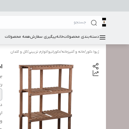
دسته‌بندی محصولات
خانه
پیگیری سفارش
همه محصولات
ژیوا دکور
/
خانه و آشپزخانه
/
دکوراتیو
/
لوازم تزیینی
/
گل و گلدان
اس
بر
ر
دس
ار
و