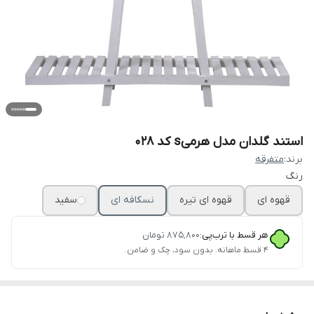
استند گلدان مدل هرمیs کد 028
برند:
متفرقه
رنگ
قهوه ای
قهوه ای تیره
نسکافه ای
سفید
هر قسط با ترب‌پی:
۸۷۵٬۸۰۰
تومان
۴ قسط ماهانه. بدون سود، چک و ضامن.