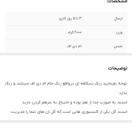
مشخصات
ارسال
3 تا 5 روز کاری
وزن
2000 گرم
جنس
ام دی اف
امکانات ظاهری
تا شدن
توضیحات
ابعاد
90x25x90 سانتی‌متر
توجه بفرمایید رنگ نسکافه ای درواقع رنگ خام ام دی اف میباشد و رنگ
ندارد
استند به صورت جدا از هم بوده و احتیاج به سرهم کردن دارند
استند گل یکی از اکسسوری هایی است که گل ان های شما را مدیریت
می کند. با توجه به اینکه وجود وسایل دکوراتیو چوبی در منزل باعث
ایجاد بافتی گرم می شوند و ترکیب گل و گیاهان با وسایل چوبی فضایی