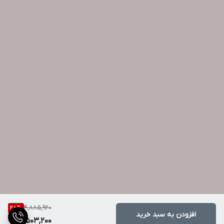
4,885,920
28
%
افزودن به سبد خرید
3,503,200