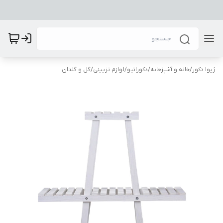
ژیوا دکور
/
خانه و آشپزخانه
/
دکوراتیو
/
لوازم تزیینی
/
گل و گلدان