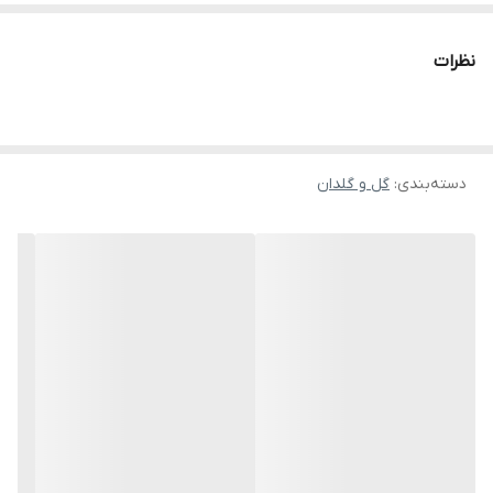
می کند. با توجه به اینکه وجود وسایل دکوراتیو چوبی در منزل باعث
ایجاد بافتی گرم می شوند و ترکیب گل و گیاهان با وسایل چوبی فضایی
نظرات
طبیعی ایجاد می کند می تواند انتخابی عالی باشد.
دسته‌بندی
:
گل و گلدان