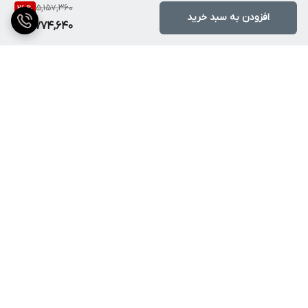
5,157,360
26
%
افزودن به سبد خرید
3,774,640
برگشت به بالا
ارسال ویژه
پشتیبانی ۲۴ ساعته