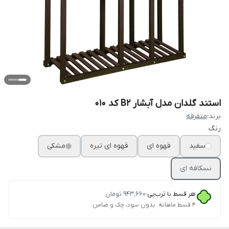
استند گلدان مدل آبشار B2 کد 010
برند:
متفرقه
رنگ
سفید
قهوه ای
قهوه ای تیره
مشکی
نسکافه ای
هر قسط با ترب‌پی:
۹۴۳٬۶۶۰
تومان
۴ قسط ماهانه. بدون سود، چک و ضامن.