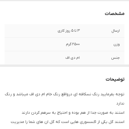
مشخصات
ارسال
3 تا 5 روز کاری
وزن
2500 گرم
جنس
ام دی اف
امکانات ظاهری
تا شدن
توضیحات
ابعاد
85x25x120 سانتی‌متر
توجه بفرمایید رنگ نسکافه ای درواقع رنگ خام ام دی اف میباشد و رنگ
ندارد
استند به صورت جدا از هم بوده و احتیاج به سرهم کردن دارند
استند گل یکی از اکسسوری هایی است که گل ان های شما را مدیریت