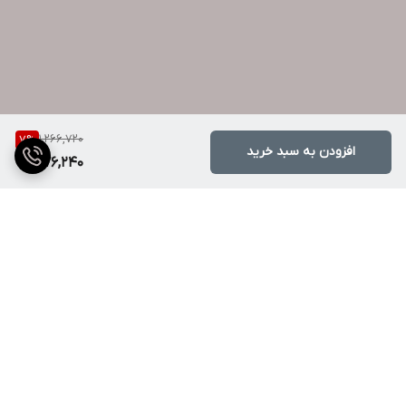
1,266,720
7
%
افزودن به سبد خرید
1,176,240
برگشت به بالا