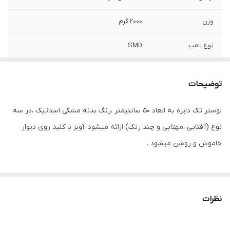
وزن
2000 گرم
نوع لامپ
SMD
توان
25 وات
توضیحات
تعداد سرپیچ
1 عدد
لامپ/LED
لوستر تک دایره به ابعاد 50 سانتیمتر ،رنگ بدنه مشکی استاتیک ،در سه
نوع (آفتابی ،مهتابی و چند رنگ) ارائه میشود .آویز با کلید روی دیوار
میزان نوردهی
1800 لومن
خاموش و روشن میشود .
جنس بدنه
آلومینیوم
امکانات تعویض
قابلیت تعویض لامپ/ LED
نظرات
ابعاد
50x50x80 سانتی‌متر