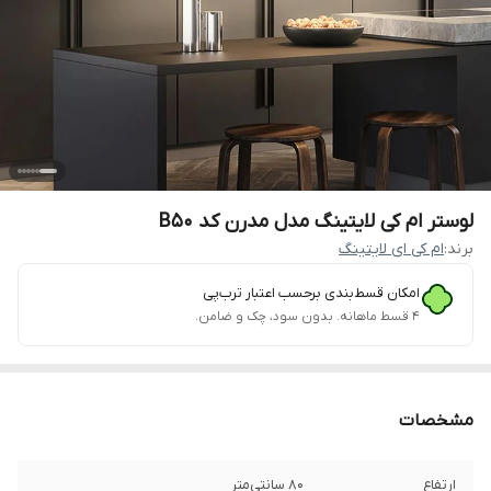
لوستر ام کی لایتینگ مدل مدرن کد B50
برند:
ام کی ای لایتینگ
امکان قسط‌بندی برحسب اعتبار ترب‌پی
۴ قسط ماهانه. بدون سود، چک و ضامن.
مشخصات
ارتفاع
80 سانتی‌متر