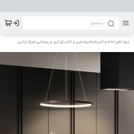
ژیوا دکور
/
خانه و آشپزخانه
/
روشنایی و الکتریکی
/
نور و روشنایی
/
چراغ تزئینی