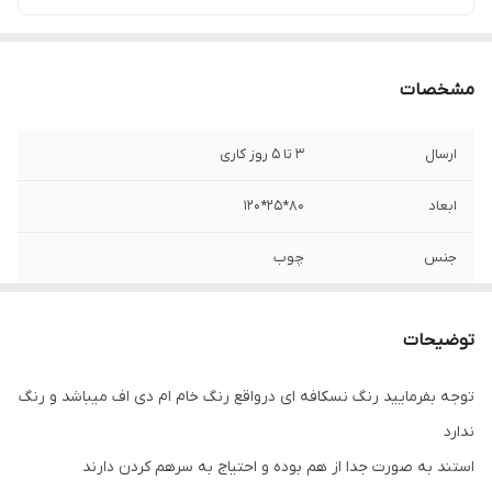
مشخصات
ارسال
3 تا 5 روز کاری
ابعاد
80*25*120
جنس
چوب
جنس چوب
ام دی اف mdf
توضیحات
توجه بفرمایید رنگ نسکافه ای درواقع رنگ خام ام دی اف میباشد و رنگ
ندارد
استند به صورت جدا از هم بوده و احتیاج به سرهم کردن دارند