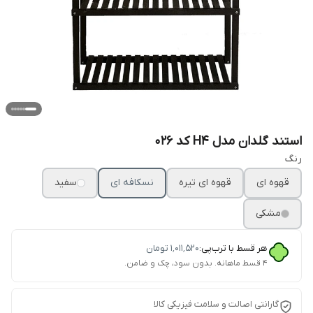
استند گلدان مدل H4 کد 026
رنگ
قهوه ای
قهوه ای تیره
نسکافه ای
سفید
مشکی
هر قسط با ترب‌پی:
۱٬۰۱۱٬۵۲۰
تومان
۴ قسط ماهانه. بدون سود، چک و ضامن.
گارانتی اصالت و سلامت فیزیکی کالا