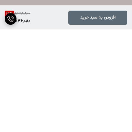
5,428,800
25
%
افزودن به سبد خرید
4,046,080
برگشت به بالا
ارسال ویژه
پشتیبانی ۲۴ ساعته