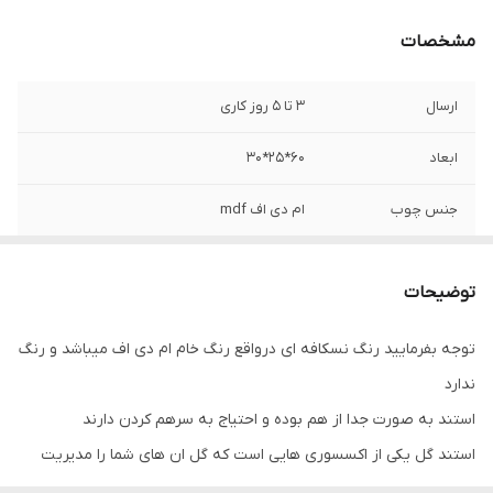
مشخصات
ارسال
3 تا 5 روز کاری
ابعاد
60*25*30
جنس چوب
ام دی اف mdf
جنس
چوب
توضیحات
توجه بفرمایید رنگ نسکافه ای درواقع رنگ خام ام دی اف میباشد و رنگ
ندارد
استند به صورت جدا از هم بوده و احتیاج به سرهم کردن دارند
استند گل یکی از اکسسوری هایی است که گل ان های شما را مدیریت
می کند. با توجه به اینکه وجود وسایل دکوراتیو چوبی در منزل باعث