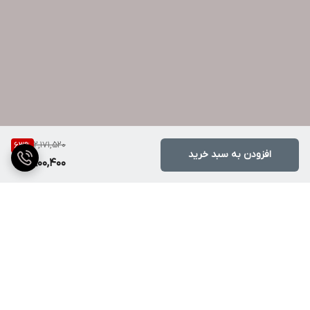
2,171,520
63
%
افزودن به سبد خرید
800,400
برگشت به بالا