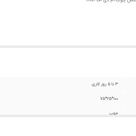
نس چوب
:
ام دی اف mdf
3 تا 5 روز کاری
100*25*75
چوب
ام دی اف mdf