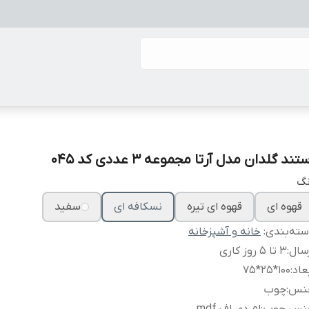
تند گلدان مدل آرتا مجموعه 3 عددی کد 045
نگ
قهوه ای
قهوه ای تیره
نسکافه ای
سفید
ته‌بندی
:
خانه و آشپزخانه
سال
:
3 تا 5 روز کاری
عاد
:
100*25*75
نس
:
چوب