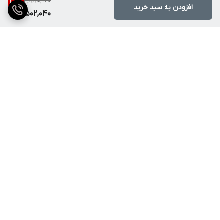
4,885,920
28
%
افزودن به سبد خرید
3,502,040
برگشت به بالا
ارسال ویژه
پشتیبانی ۲۴ ساعته