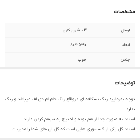
مشخصات
ارسال
3 تا 5 روز کاری
ابعاد
90*25*80
جنس
چوب
جنس چوب
ام دی اف mdf
توضیحات
توجه بفرمایید رنگ نسکافه ای درواقع رنگ خام ام دی اف میباشد و رنگ
ندارد
استند به صورت جدا از هم بوده و احتیاج به سرهم کردن دارند
استند گل یکی از اکسسوری هایی است که گل ان های شما را مدیریت
می کند. با توجه به اینکه وجود وسایل دکوراتیو چوبی در منزل باعث