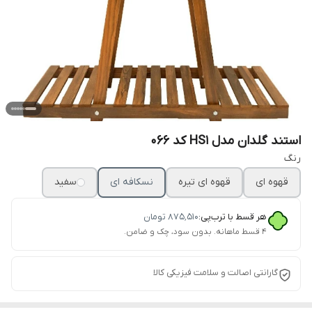
استند گلدان مدل HS1 کد 066
رنگ
قهوه ای
قهوه ای تیره
نسکافه ای
سفید
هر قسط با ترب‌پی:
۸۷۵٬۵۱۰
تومان
۴ قسط ماهانه. بدون سود، چک و ضامن.
گارانتی اصالت و سلامت فیزیکی کالا