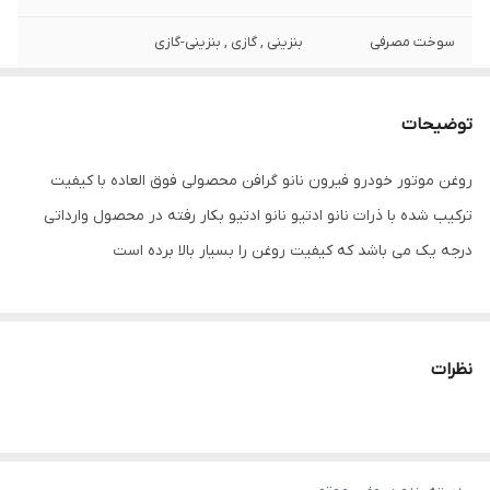
سوخت مصرفی
بنزینی , گازی , بنزینی-گازی
گرانروی
10W-40
توضیحات
ویژگی‌های روغن
ساخت نیمه سنتتیک
موتور
روغن موتور خودرو فیرون نانو گرافن محصولی فوق العاده با کیفیت
ترکیب شده با ذرات نانو ادتیو نانو ادتیو بکار رفته در محصول وارداتی
مناسب برای
تمامی خودرو هایی که از روغن 10W-40W بهره
می برند
درجه یک می باشد که کیفیت روغن را بسیار بالا برده است
سایر توضیحات
با خیال راحت انتخاب کنید.
شناسه کالا
0814300a10890001
نظرات