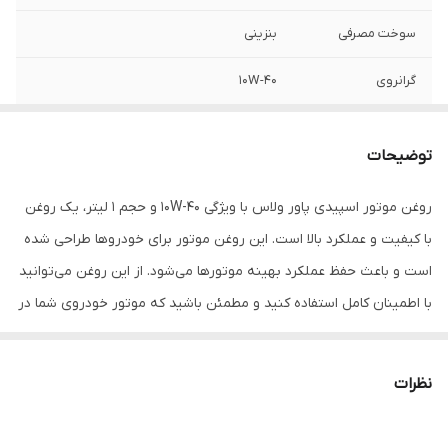
سوخت مصرفی
بنزینی
گرانروی
10W-40
ویژگی‌های روغن
ساخت نیمه سنتتیک
موتور
توضیحات
سایر توضیحات
قابل استفاده در خودروهای بنزینی، دیزلی
روغن موتور اسپیدی پاور ولاس با ویژگی 10W-40 و حجم 1 لیتر، یک روغن
سبک، دارای توربوشارژ و غیر توربوشارژ -
با کیفیت و عملکرد بالا است. این روغن موتور برای خودروها طراحی شده
محافظت بسیار عالی دربرابر رسوبات ناشی از
حرارت بالا - قدرت بالای پاک‌کنندگی موتور -
است و باعث حفظ عملکرد بهینه موتورها می‌شود. از این روغن می‌توانید
پایداری حرارتی و پایداری اکسیداسیون بالا -
با اطمینان کامل استفاده کنید و مطمئن باشید که موتور خودروی شما در
دارای گرانروی مناسب در دماهای پایین و بالا
بهترین وضعیت عمل می‌کند. این روغن موتور دارای فرمولاسیونی خاص
حجم کالا
1 لیتر
بوده و برای انواع موتورها مناسب است.
نظرات