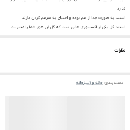
ندارد
استند به صورت جدا از هم بوده و احتیاج به سرهم کردن دارند
استند گل یکی از اکسسوری هایی است که گل ان های شما را مدیریت
می کند. با توجه به اینکه وجود وسایل دکوراتیو چوبی در منزل باعث
ایجاد بافتی گرم می شوند و ترکیب گل و گیاهان با وسایل چوبی فضایی
نظرات
طبیعی ایجاد می کند می تواند انتخابی عالی باشد.
دسته‌بندی
:
خانه و آشپزخانه