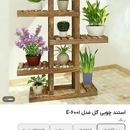
استند چوبی گل مدل E-6001
رنگ
نسکافه ای
قهوه ای
سفید
قهوهای تیره