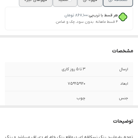
هر قسط با ترب‌پی:
۸۶۷٬۱۰۰
تومان
۴ قسط ماهانه. بدون سود، چک و ضامن.
مشخصات
ارسال
3 تا 5 روز کاری
ابعاد
120*25*75
جنس
چوب
جنس چوب
ام دی اف mdf
توضیحات
توجه بفرمایید رنگ نسکافه ای درواقع رنگ خام ام دی اف میباشد و رنگ