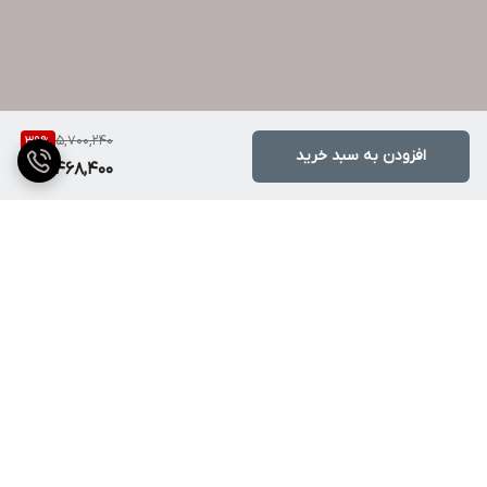
5,700,240
39
%
افزودن به سبد خرید
3,468,400
برگشت به بالا