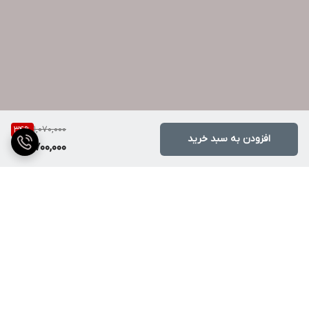
1,070,000
34
%
افزودن به سبد خرید
700,000
برگشت به بالا