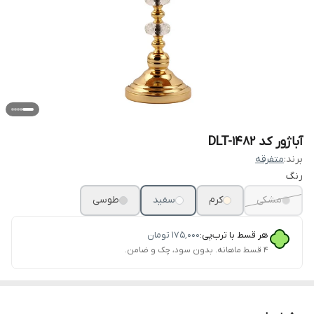
آباژور کد DLT-1482
برند:
متفرقه
رنگ
مشکی
کرم
سفید
طوسی
هر قسط با ترب‌پی:
۱۷۵٬۰۰۰
تومان
۴ قسط ماهانه. بدون سود، چک و ضامن.