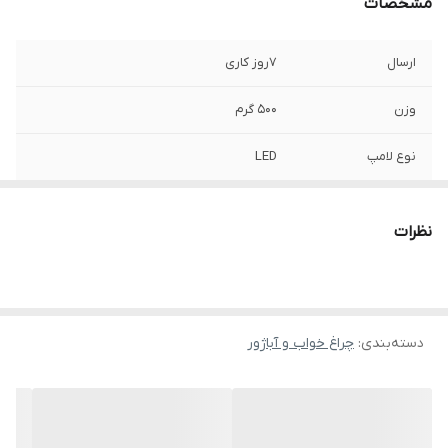
مشخصات
ارسال
7روز کاری
وزن
500 گرم
نوع لامپ
LED
منبع انرژی
برق شهر
نظرات
ابعاد
25x25x27 سانتی‌متر
دسته‌بندی
:
چراغ خواب و آباژور