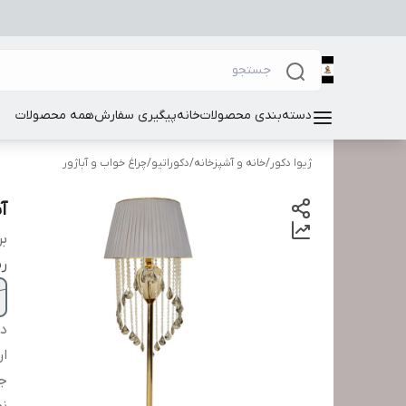
دسته‌بندی محصولات
خانه
پیگیری سفارش
همه محصولات
ژیوا دکور
/
خانه و آشپزخانه
/
دکوراتیو
/
چراغ خواب و آباژور
آب
بر
ر
دس
ار
ج