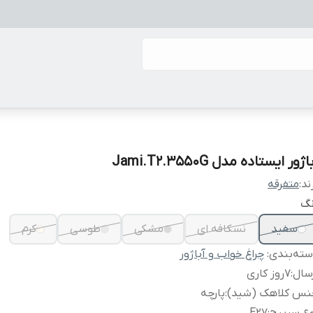
اژور ایستاده مدل Jami.T2.3550G
ند:
متفرقه
نگ
سفید
نسکافه ای
مشکی
طوسی
کرم
ته‌بندی
:
چراغ خواب و آباژور
سال
:
7روز کاری
نس کلاهک (شید)
:
پارچه