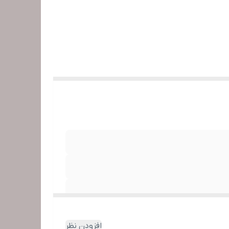
آویزها
50 سانتی متر -دارای کلید
افزودن نظر