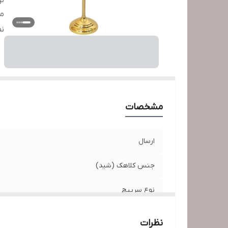
نو
من
ط
ن
سا
ت
ج
اب
مشخصات
ارسال
جنس کلاهک (شید)
نوع سرپیچ
منبع انرژی
نظرات