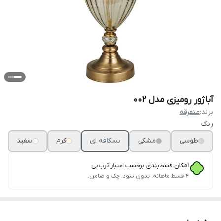
آباژور رومیزی مدل 002
برند:
متفرقه
رنگ
طوسی
مشکی
نسکافه ای
کرم
سفید
امکان قسط‌بندی برحسب اعتبار ترب‌پی
۴ قسط ماهانه. بدون سود، چک و ضامن.