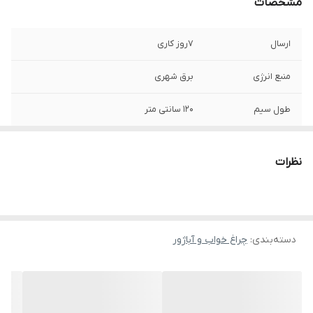
مشخصات
ارسال
7روز کاری
منبع انرژی
برق شهری
طول سیم
120 سانتی متر
ابعاد بسته‌بندی
35×35×60 سانتی‌متر
نظرات
وزن بسته‌بندی
1000 گرم
ابعاد
35x35x60 سانتی‌متر
دسته‌بندی
:
چراغ خواب و آباژور