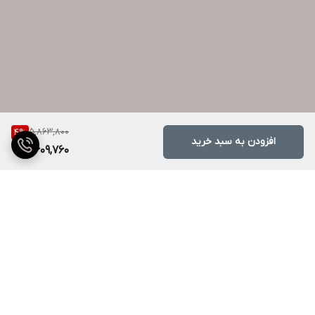
5,863,800
4
%
افزودن به سبد خرید
5,609,760
برگشت به بالا