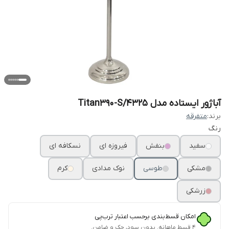
آباژور ایستاده مدل Titan390-S/4325
برند:
متفرقه
رنگ
سفید
بنفش
فیروزه ای
نسکافه ای
مشکی
طوسی
نوک مدادی
کرم
زرشکی
امکان قسط‌بندی برحسب اعتبار ترب‌پی
۴ قسط ماهانه. بدون سود، چک و ضامن.