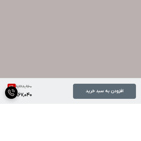
9,228,960
3
%
افزودن به سبد خرید
8,867,040