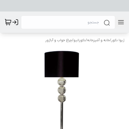
ژیوا دکور
/
خانه و آشپزخانه
/
دکوراتیو
/
چراغ خواب و آباژور