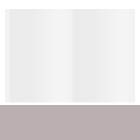
سایر توضیحات
-جنس شید مخمل قابل شستشو -ارتفاع کلی
150 سانتی متر -قطر شید 40 سانتی متر -دارای
آبکاری درجه یک
ابعاد
40x40x150 سانتی‌متر
وزن
3000 گرم