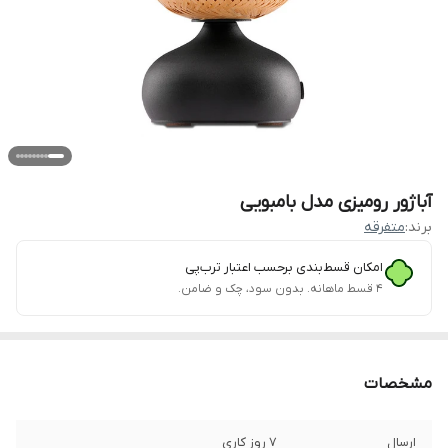
آباژور رومیزی مدل بامبویی
برند:
متفرقه
امکان قسط‌بندی برحسب اعتبار ترب‌پی
۴ قسط ماهانه. بدون سود، چک و ضامن.
مشخصات
ارسال
7 روز کاری