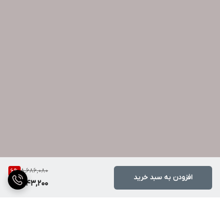
8,686,080
6
%
افزودن به سبد خرید
8,143,200