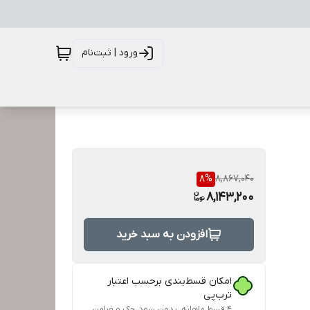
ورود | ثبت‌نام
8
%
8,867,040
8,143,200
افزودن به سبد خرید
امکان قسط‌بندی برحسب اعتبار
ترب‌پی
۴ قسط ماهانه. بدون سود، چک و ضامن.