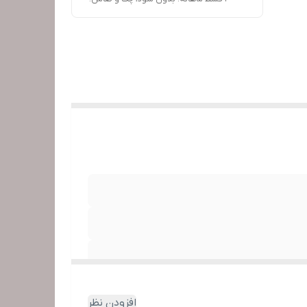
یت می
بهشون
ا در
افزودن نظر