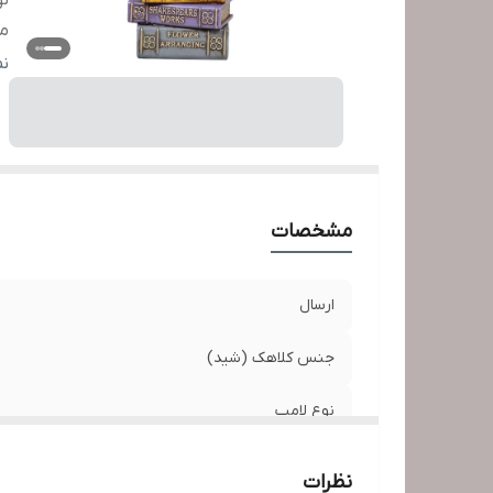
نو
من
ط
ن
سا
ت
اب
مشخصات
ارسال
جنس کلاهک (شید)
نوع لامپ
منبع انرژی
نظرات