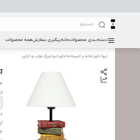
دسته‌بندی محصولات
خانه
پیگیری سفارش
همه محصولات
ژیوا دکور
/
خانه و آشپزخانه
/
دکوراتیو
/
چراغ خواب و آباژور
آب
بر
ر
دس
ار
ج