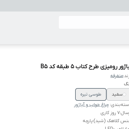
اژور رومیزی طرح کتاب 5 طبقه کد B5
ند:
متفرقه
نگ
سفید
طوسی تیره
ته‌بندی
:
چراغ خواب و آباژور
سال
:
7 روز کاری
نس کلاهک (شید)
:
پارچه