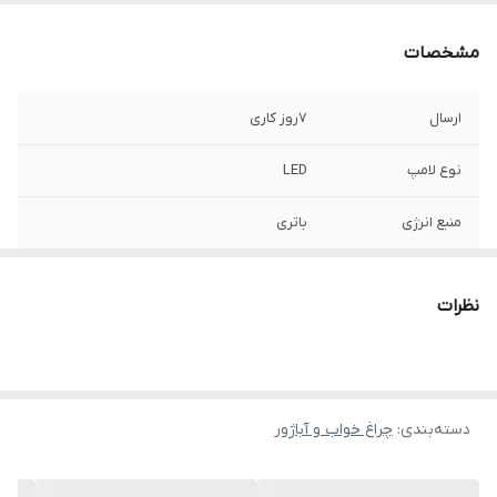
مشخصات
ارسال
7روز کاری
نوع لامپ
LED
منبع انرژی
باتری
جنس بدنه
استیل
نظرات
ابعاد
7x9x23 سانتی‌متر
دسته‌بندی
:
چراغ خواب و آباژور