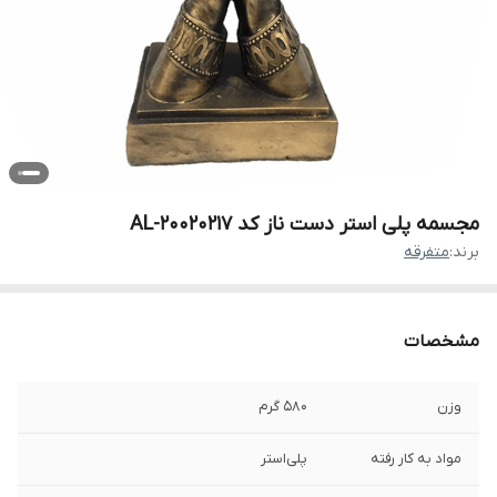
مجسمه پلی استر دست ناز کد AL-20020217
برند:
متفرقه
مشخصات
وزن
580 گرم
مواد به کار رفته
پلی‌استر