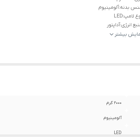
نس بدنه
:
آلومینیوم
ع لامپ
:
LED
بع انرژی
:
آداپتور
ول سیم
:
200 سانتی متر
مایش بیشتر
عاد
:
130x20x20 سانتی‌متر
2000 گرم
آلومینیوم
LED