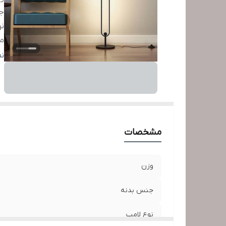
ج
نو
من
ط
ن
اب
مشخصات
وزن
جنس بدنه
نوع لامپ