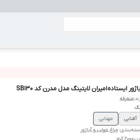
اژور ایستاده امیران لایتینگ مدل مدرن کد SB130
ند:
متفرقه
نگ
آفتابی
مهتابی
ته‌بندی
:
چراغ خواب و آباژور
زن
:
2000 گرم