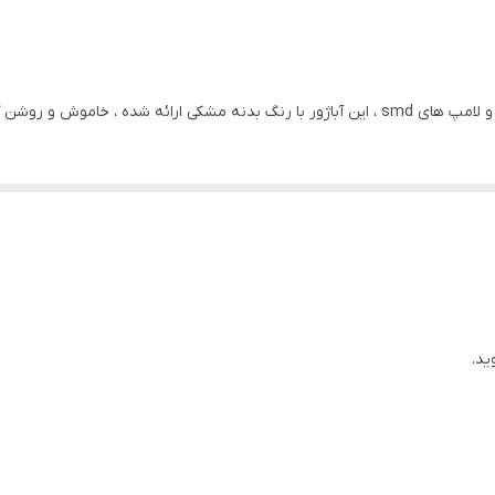
آداپتور
200 سانتی متر
ر با کلید بین راهی انجام میشود
130x20x20 سانتی‌متر
ید.