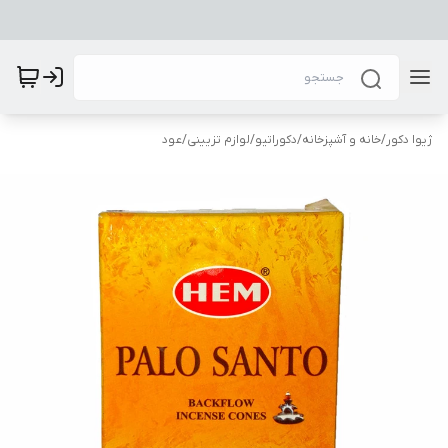
ژیوا دکور
/
خانه و آشپزخانه
/
دکوراتیو
/
لوازم تزیینی
/
عود