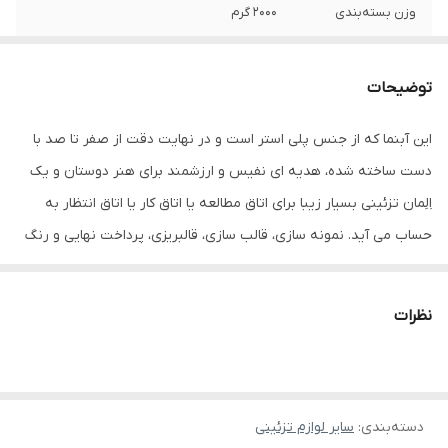
وزن بسته‌بندی
2000 گرم
سایر ویژگی‌ها
دارای پمپ آب
توضیحات
جنس
پلی اتیلن
این آبنما که از جنس پلی استر است و در نهایت دقت از صفر تا صد با
اقلام همراه
پمپ آب
دست ساخته شده، هدیه ای نفیس و ارزشمند برای هنر دوستان و یک
ابعاد
32x54x27 سانتی‌متر
اِلِمان تزئینی بسیار زیبا برای اتاق مطالعه یا اتاق کار یا اتاق انتظار به
حساب می آید. نمونه سازی، قالب سازی، قالبریزی، پرداخت نهایی و رنگ
آمیزی این آبنما صد درصد کار دست است و به همین دلیل حس خوبی را
به بیننده اثر منتقل می کند.
نظرات
دسته‌بندی
:
سایر لوازم تزئینی