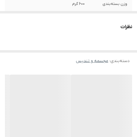
وزن بسته‌بندی
600 گرم
سایر توضیحات
جغد بزرگ با ابعاد 14 ×6 ×9 جغد متوسط با
ابعاد 11 ×5 ×7 جغد کوچک با ابعاد 8 ×4 ×5
نظرات
وزن
500 گرم
دسته‌بندی
:
مجسمه و تندیس