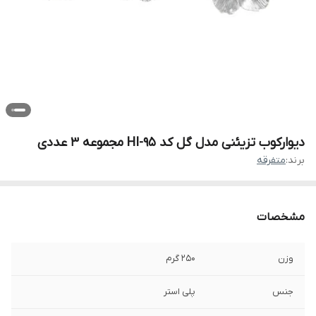
دیوارکوب تزیئنی مدل گل کد HI-95 مجموعه 3 عددی
برند:
متفرقه
مشخصات
وزن
250 گرم
جنس
پلی استر