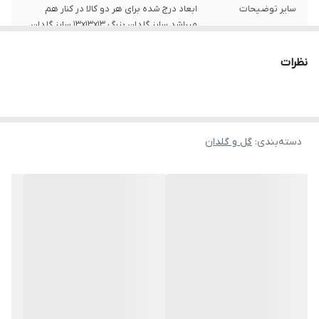
سایر توضیحات
ابعاد درج شده برای هر دو کالا در کنار هم
میباشد سایز گلدان بزرگ 13x13x13 سایز گلدان
کوچک 11x11x11
نظرات
ابعاد
25x13x13 سانتی‌متر
دسته‌بندی
:
گل و گلدان