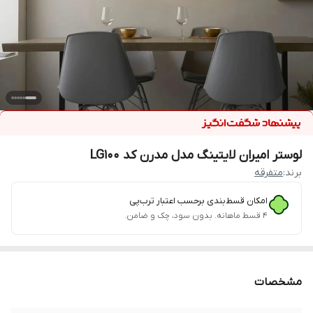
لوستر امیران لایتینگ مدل مدرن کد LG100
برند:
متفرقه
امکان قسط‌بندی برحسب اعتبار ترب‌پی
۴ قسط ماهانه. بدون سود، چک و ضامن.
مشخصات