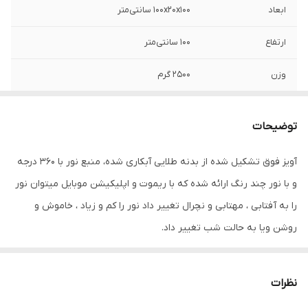
ابعاد
100x20x100 سانتی‌متر
ارتفاع
100 سانتی‌متر
وزن
2500 گرم
نوع لامپ
SMD
توضیحات
توان
70 وات
آویز فوق تشکیل شده از بدنه طلایی آبکاری شده، منبع نور با 360 درجه
تعداد سرپیچ
1 عدد
و با نور چند رنگ ارائه شده که با ریموت و اپلیکیشن موبایل میتوان نور
لامپ/LED
را به آفتابی ، مهتابی و نچرال تغییر داد نور را کم و زیاد ، خاموش و
میزان نوردهی
2500 لومن
روشن ویا به حالت شب تغییر داد.
جنس بدنه
آهن
نظرات
امکانات تعویض
قابلیت تعویض لامپ/ LED