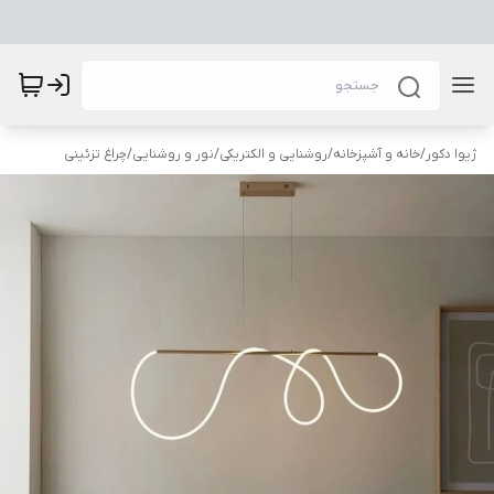
ژیوا دکور
/
خانه و آشپزخانه
/
روشنایی و الکتریکی
/
نور و روشنایی
/
چراغ تزئینی