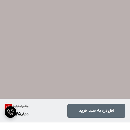
8,867,040
8
%
افزودن به سبد خرید
8,125,800