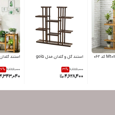
استند گل و گلدان مدل gol5
استند گلدان مدل r80
36
%
6,786,000
31
%
6,786,000
4,343,040
4,628,400