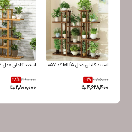
استند گلدان مدل Mtf5 کد 057
استند گلدان مدل Mt012 کد 062
28
%
3,900,000
31
%
6,786,000
2,800,000
4,628,400