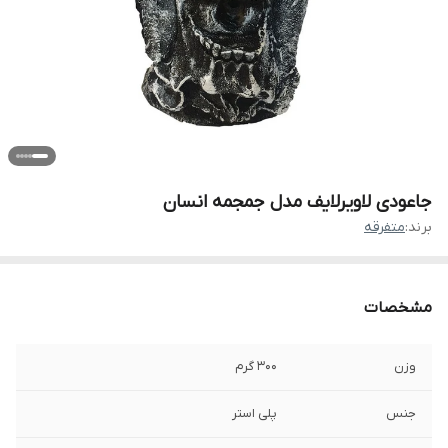
جاعودی لاویرلایف مدل جمجمه انسان
برند:
متفرقه
مشخصات
وزن
300 گرم
جنس
پلی استر