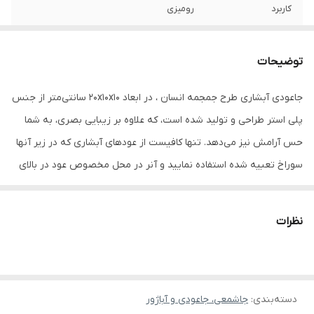
کاربرد
رومیزی
ابعاد
10x10x20 سانتی‌متر
توضیحات
جاعودی آبشاری طرح جمجمه انسان ، در ابعاد 20x10x10 سانتی‌متر از جنس
پلی استر طراحی و تولید شده است، که علاوه بر زیبایی بصری، به شما
حس آرامش نیز می‌دهد. تنها کافیست از عودهای آبشاری که در زیر آنها
سوراخ تعبیه شده استفاده نمایید و آنر در محل مخصوص عود در بالای
جاعودی قرار دهید، بعد از روشن کردن نوک عود و گذشت یک دقیقه از
سوختن آن دود به جای روند رو به بالا به صورت آبشاری، شروع به حرکت
نظرات
به سمت پایین خواهد کرد، پس چنانچه بعد از روشن کردن بلافاصله
شاهد پایین آمدن دود نبودید به آن یک تا دو دقیقه زمان بدهید. هر
عود حدود 15 دقیقه دود خواهد کرد و باعث ایجاد فضایی دلنشین و
دسته‌بندی
:
جاشمعی، جاعودی و آباژور
مطبوع در محیط پیرامون شما خواهد شد. برای نمایش زیباتر دود آن،