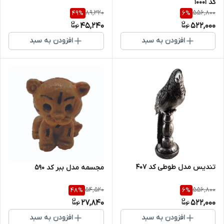
کد 10001
89,320
556,800
49
%
6
%
45,240
522,000
افزودن به سبد
افزودن به سبد
تندیس مدل طوطی کد 407
مجسمه مدل ببر کد 590
54,520
556,800
48
%
6
%
27,840
522,000
افزودن به سبد
افزودن به سبد