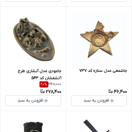
جاشمعی مدل ستاره کد 737
جاعودی مدل آبشاری طرح
آتشفشان کد 543
348,000
20
%
278,400
46,400
افزودن به سبد
افزودن به سبد