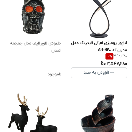
آباژور رومیزی ام کی لایتینگ مدل
جاعودی لاویرلایف مدل جمجمه
مدرن کد AR-B40
انسان
3,981,120
10
%
3,547,280
افزودن به سبد
ناموجود