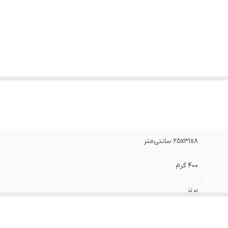
25x31x8 سانتی‌متر
400 گرم
برنز